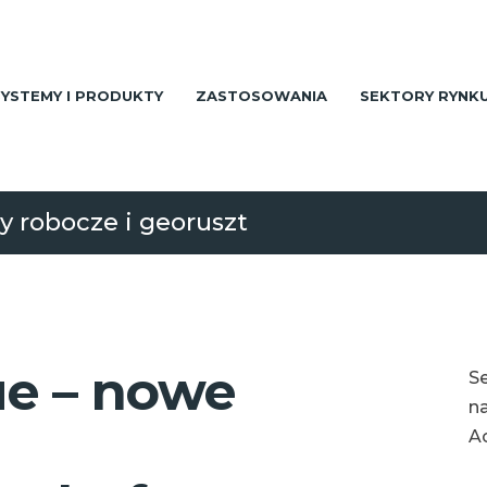
SYSTEMY I PRODUKTY
ZASTOSOWANIA
SEKTORY RYNK
y robocze i georuszt
ue – nowe
S
na
A