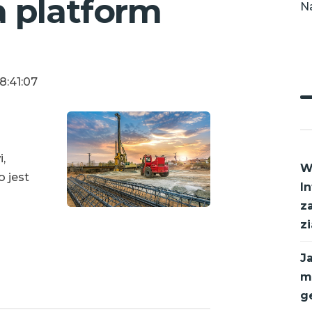
 platform
N
08:41:07
,
W
 jest
I
z
zi
J
m
g