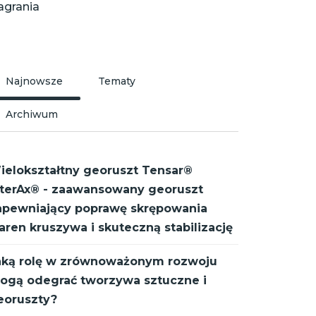
agrania
Najnowsze
Tematy
Archiwum
ielokształtny georuszt Tensar®
nterAx® - zaawansowany georuszt
apewniający poprawę skrępowania
aren kruszywa i skuteczną stabilizację
aką rolę w zrównoważonym rozwoju
ogą odegrać tworzywa sztuczne i
eoruszty?