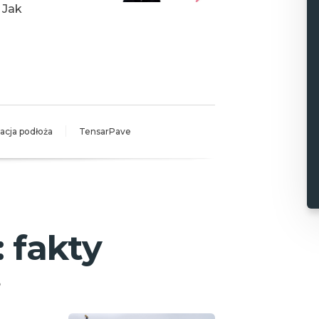
 Jak
zacja podłoża
TensarPave
 fakty
6