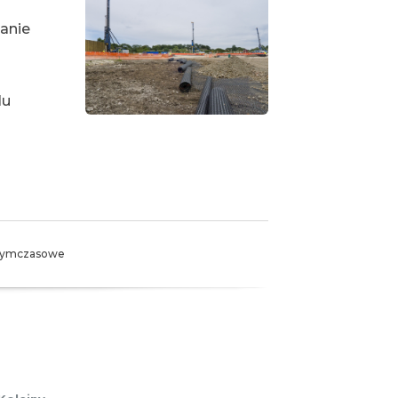
anie
lu
 tymczasowe