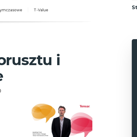
St
 tymczasowe
T-Value
rusztu i
e
0