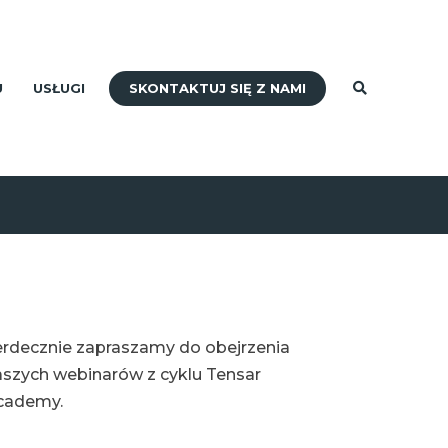
SKONTAKTUJ SIĘ Z NAMI
U
USŁUGI
erdecznie zapraszamy do obejrzenia
szych webinarów z cyklu Tensar
cademy.